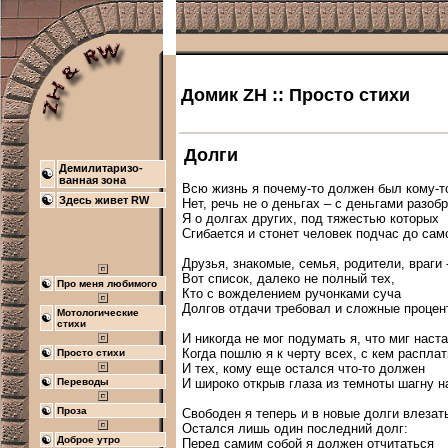
Домик ZH :: Просто стихи
Долги
Демилитаризо-
ванная зона
Всю жизнь я почему-то должен был кому-то 
Здесь живет RW
Нет, речь не о деньгах – с деньгами разобр
Я о долгах других, под тяжестью которых

Сгибается и стонет человек подчас до само
Друзья, знакомые, семья, родители, враги -
Вот список, далеко не полный тех,

Про меня любимого
Кто с вожделением ручонками суча

Долгов отдачи требовал и сложные процен
Мотологические
стихи
И никогда не мог подумать я, что миг наста
Когда пошлю я к черту всех, с кем расплат
Просто стихи
И тех, кому еще остался что-то должен

И широко открыв глаза из темноты шагну на
Переводы
Проза
Свободен я теперь и в новые долги влезат
Остался лишь один последний долг:

Доброе утро
Перед самим собой я должен отчитаться
